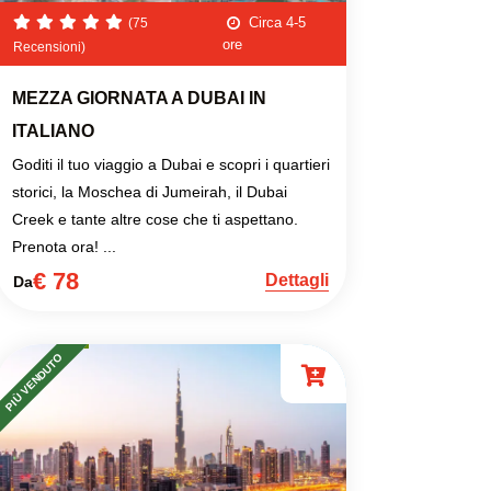
Circa 4-5
(75
ore
Recensioni)
MEZZA GIORNATA A DUBAI IN
ITALIANO
Goditi il tuo viaggio a Dubai e scopri i quartieri
storici, la Moschea di Jumeirah, il Dubai
Creek e tante altre cose che ti aspettano.
Prenota ora! ...
€ 78
Dettagli
Da
PIÙ VENDUTO