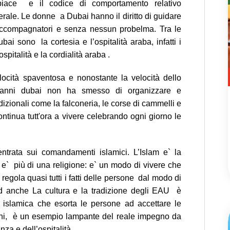
piace e il codice di comportamento relativo
erale. Le donne a Dubai hanno il diritto di guidare
ccompagnatori e senza nessun probelma. Tra le
ai sono la cortesia e l’ospitalità araba, infatti i
spitalità e la cordialità araba .
locità spaventosa e nonostante la velocità dello
0 anni dubai non ha smesso di organizzare e
adizionali come la falconeria, le corse di cammelli e
ntinua tutt'ora a vivere celebrando ogni giorno le
trata sui comandamenti islamici. L’Islam e` la
ma e` più di una religione: e` un modo di vivere che
 regola quasi tutti i fatti delle persone dal modo di
ed anche La cultura e la tradizione degli EAU è
e islamica che esorta le persone ad accettare le
goni, è un esempio lampante del reale impegno da
nza e dell’ospitalità.