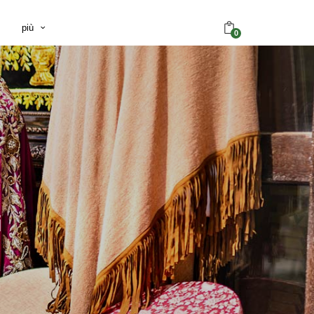
più
0
i