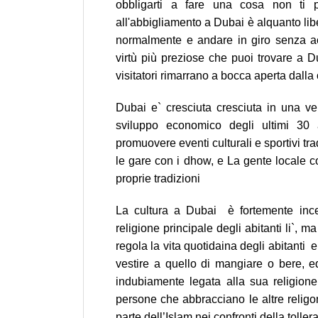
obbligarti a fare una cosa non ti 
all'abbigliamento a Dubai è alquanto lib
normalmente e andare in giro senza a
virtù più preziose che puoi trovare a Dub
visitatori rimarrano a bocca aperta dalla o
Dubai e` cresciuta cresciuta in una ve
sviluppo economico degli ultimi 3
promuovere eventi culturali e sportivi tr
le gare con i dhow, e La gente locale co
proprie tradizioni
La cultura a Dubai è fortemente incen
religione principale degli abitanti li`, 
regola la vita quotidaina degli abitanti e
vestire a quello di mangiare o bere, 
indubiamente legata alla sua religion
persone che abbracciano le altre reli
parte dell’Islam nei confronti della tollera