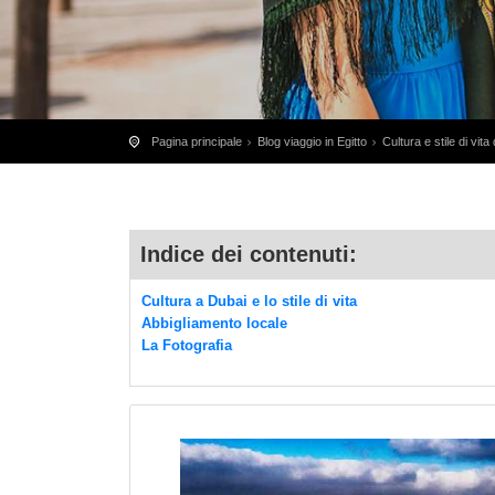
Pagina principale
Blog viaggio in Egitto
Cultura e stile di vita
Indice dei contenuti:
Cultura a Dubai e lo stile di vita
Abbigliamento locale
La Fotografia