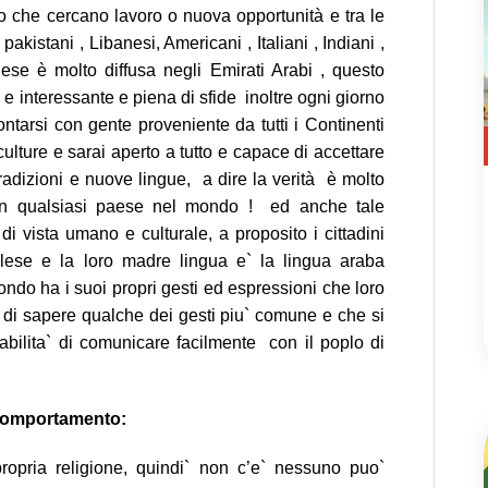
do che cercano lavoro o nuova opportunità e tra le
 pakistani , Libanesi, Americani , Italiani , Indiani ,
glese è molto diffusa negli Emirati Arabi , questo
 e interessante e piena di sfide inoltre ogni giorno
rontarsi con gente proveniente da tutti i Continenti
lture e sarai aperto a tutto e capace di accettare
 tradizioni e nuove lingue, a dire la verità è molto
e in qualsiasi paese nel mondo ! ed anche tale
i vista umano e culturale, a proposito i cittadini
nglese e la loro madre lingua e` la lingua araba
ndo ha i suoi propri gesti ed espressioni che loro
le di sapere qualche dei gesti piu` comune e che si
abilita` di comunicare facilmente con il poplo di
 comportamento:
a propria religione, quindi` non c’e` nessuno puo`