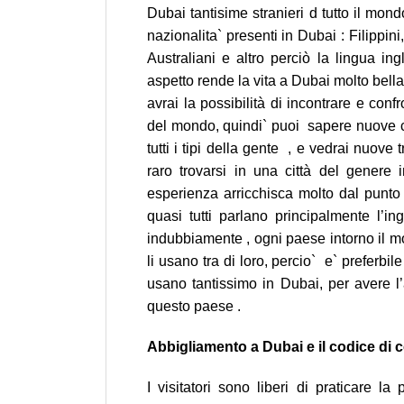
Dubai tantisime stranieri d tutto il mon
nazionalita` presenti in Dubai : Filippini,
Australiani e altro perciò la lingua in
aspetto rende la vita a Dubai molto bella
avrai la possibilità di incontrare e conf
del mondo, quindi` puoi sapere nuove cu
tutti i tipi della gente , e vedrai nuove
raro trovarsi in una città del gener
esperienza arricchisca molto dal punto d
quasi tutti parlano principalmente l’i
indubbiamente , ogni paese intorno il mo
li usano tra di loro, percio` e` preferbi
usano tantissimo in Dubai, per avere l’
questo paese .
Abbigliamento a Dubai e il codice di
I visitatori sono liberi di praticare l