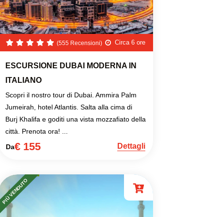
Circa 6 ore
(555 Recensioni)
ESCURSIONE DUBAI MODERNA IN
ITALIANO
Scopri il nostro tour di Dubai. Ammira Palm
Jumeirah, hotel Atlantis. Salta alla cima di
Burj Khalifa e goditi una vista mozzafiato della
città. Prenota ora! ...
€ 155
Dettagli
Da
PIÙ VENDUTO