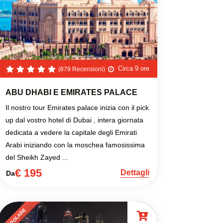
Circa 9 ore
(879 Recensioni)
ABU DHABI E EMIRATES PALACE
Il nostro tour Emirates palace inizia con il pick
up dal vostro hotel di Dubai , intera giornata
dedicata a vedere la capitale degli Emirati
Arabi iniziando con la moschea famosissima
del Sheikh Zayed ...
€ 195
Dettagli
Da
POPOLARE