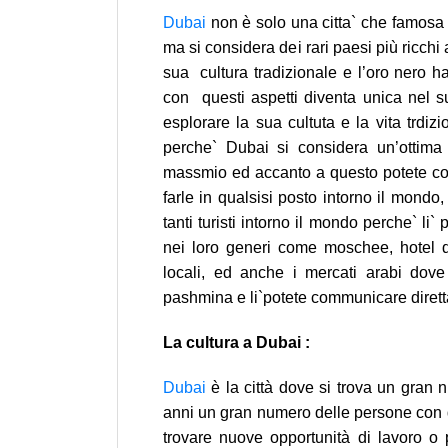
Dubai
non è solo una citta` che famosa p
ma si considera dei rari paesi più ricc
sua cultura tradizionale e l’oro nero h
con questi aspetti diventa unica nel 
esplorare la sua cultuta e la vita trdizi
perche` Dubai si considera un’ottima 
massmio ed accanto a questo potete com
farle in qualsisi posto intorno il mond
tanti turisti intorno il mondo perche` li
nei loro generi come moschee, hotel di
locali, ed anche i mercati arabi dove r
pashmina e li`potete communicare dirett
La cultura a Dubai :
Dubai
è la città dove si trova un gran n
anni un gran numero delle persone con d
trovare nuove opportunità di lavoro o 