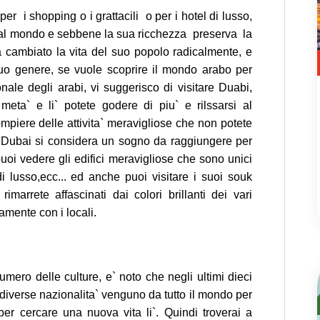
er i shopping o i grattacili o per i hotel di lusso,
hi al mondo e sebbene la sua ricchezza preserva la
a cambiato la vita del suo popolo radicalmente, e
suo genere, se vuole scoprire il mondo arabo per
onale degli arabi, vi suggerisco di visitare Duabi,
meta` e li` potete godere di piu` e rilssarsi al
piere delle attivita` meravigliose che non potete
o, Dubai si considera un sogno da raggiungere per
` puoi vedere gli edifici meravigliose che sono unici
 lusso,ecc... ed anche puoi visitare i suoi souk
imarrete affascinati dai colori brillanti dei vari
amente con i locali.
umero delle culture, e` noto che negli ultimi dieci
iverse nazionalita` venguno da tutto il mondo per
per cercare una nuova vita li`. Quindi troverai a