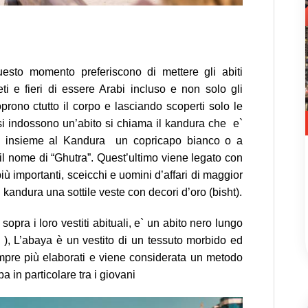
questo momento preferiscono di mettere gli abiti
ti e fieri di essere Arabi incluso e non solo gli
rono ctutto il corpo e lasciando scoperti solo le
, si indossono un’abito si chiama il kandura che e`
sa insieme al Kandura un copricapo bianco o a
il nome di “Ghutra”. Quest’ultimo viene legato con
più importanti, sceicchi e uomini d’affari di maggior
kandura una sottile veste con decori d’oro (bisht).
pra i loro vestiti abituali, e` un abito nero lungo
 ), L’abaya è un vestito di un tessuto morbido ed
mpre più elaborati e viene considerata un metodo
a in particolare tra i giovani