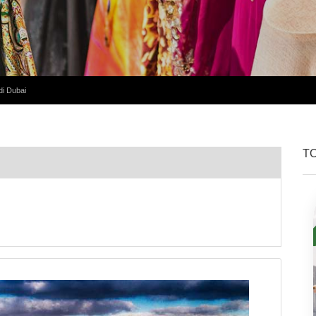
 di Dubai
T