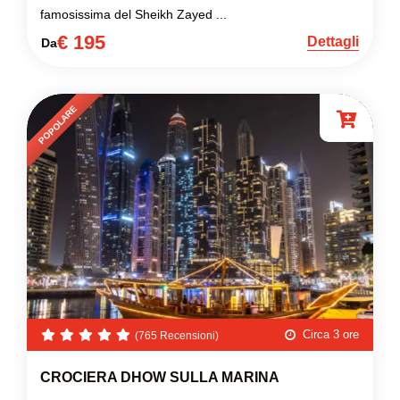
famosissima del Sheikh Zayed ...
€ 195
Dettagli
Da
POPOLARE
Circa 3 ore
(765 Recensioni)
CROCIERA DHOW SULLA MARINA