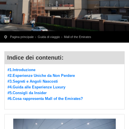
Pagina principale
Guida di viaggio
Mall of the Emirates
Indice dei contenuti:
#1.Introduzione
#2.Esperienze Uniche da Non Perdere
#3.Segreti e Angoli Nascosti
#4.Guida alle Esperienze Luxury
#5.Consigli da Insider
#6.Cosa rappresenta Mall of the Emirates?