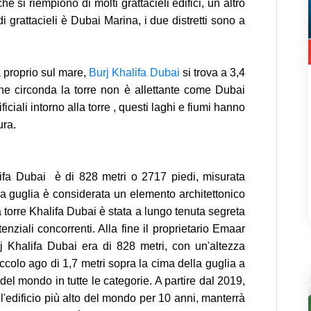
he si riempiono di molti grattacieli edifici, un altro
di grattacieli è Dubai Marina, i due distretti sono a
a proprio sul mare,
Burj Khalifa Dubai
si trova a 3,4
che circonda la torre non è allettante come Dubai
ficiali intorno alla torre , questi laghi e fiumi hanno
ura.
alifa Dubai è di 828 metri o 2717 piedi, misurata
ua guglia è considerata un elemento architettonico
la torre Khalifa Dubai è stata a lungo tenuta segreta
nziali concorrenti. Alla fine il proprietario Emaar
rj Khalifa Dubai era di 828 metri, con un'altezza
piccolo ago di 1,7 metri sopra la cima della guglia a
 del mondo in tutte le categorie. A partire dal 2019,
l'edificio più alto del mondo per 10 anni, manterrà