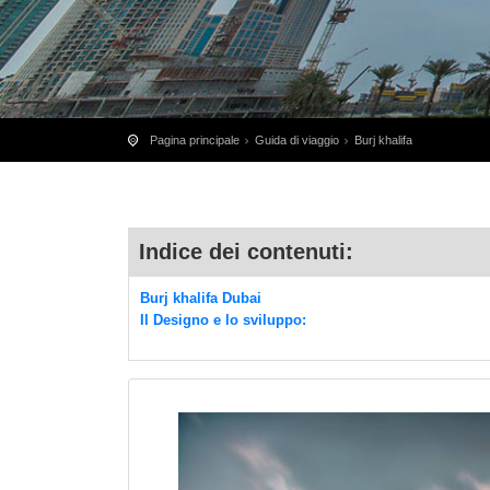
Pagina principale
Guida di viaggio
Burj khalifa
Indice dei contenuti:
Burj khalifa Dubai
Il Designo e lo sviluppo: