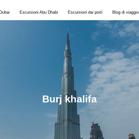
 Dubai
Escursioni Abu Dhabi
Escursioni dai porti
Blog di viaggio
Burj khalifa