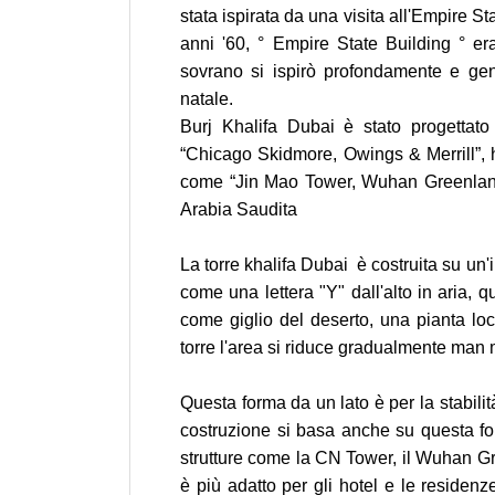
stata ispirata da una visita all'Empire S
anni '60, ° Empire State Building ° era
sovrano si ispirò profondamente e gene
natale.
Burj Khalifa Dubai è stato progettato
“Chicago Skidmore, Owings & Merrill”, ha
come “Jin Mao Tower, Wuhan Greenland 
Arabia Saudita
La torre khalifa Dubai è costruita su un'i
come una lettera "Y" dall'alto in aria, 
come giglio del deserto, una pianta loc
torre l'area si riduce gradualmente ma
Questa forma da un lato è per la stabilit
costruzione si basa anche su questa fo
strutture come la CN Tower, il Wuhan Gre
è più adatto per gli hotel e le residenz