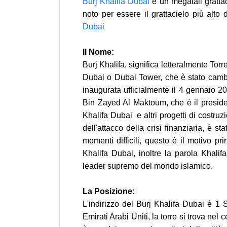
Burj Khalifa Dubai
è un megatall gratta
noto per essere il grattacielo più alto 
Dubai
Il Nome:
Burj Khalifa, significa letteralmente To
Dubai o Dubai Tower, che è stato cambi
inaugurata ufficialmente il 4 gennaio 2
Bin Zayed Al Maktoum, che è il presid
Khalifa Dubai e altri progetti di costru
dell'attacco della crisi finanziaria, è sta
momenti difficili, questo è il motivo pr
Khalifa Dubai, inoltre la parola Khalifa
leader supremo del mondo islamico.
La Posizione:
L'indirizzo del Burj Khalifa Dubai è 
Emirati Arabi Uniti, la torre si trova ne