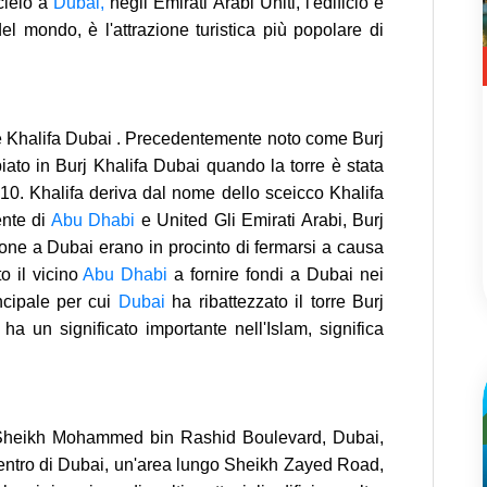
cielo a
Dubai,
negli Emirati Arabi Uniti, l'edificio è
del mondo, è l'attrazione turistica più popolare di
rre Khalifa Dubai . Precedentemente noto come Burj
ato in Burj Khalifa Dubai quando la torre è stata
010. Khalifa deriva dal nome dello sceicco Khalifa
ente di
Abu Dhabi
e United Gli Emirati Arabi, Burj
zione a Dubai erano in procinto di fermarsi a causa
to il vicino
Abu Dhabi
a fornire fondi a Dubai nei
incipale per cui
Dubai
ha ribattezzato il torre Burj
 ha un significato importante nell'Islam, significa
1 Sheikh Mohammed bin Rashid Boulevard, Dubai,
l centro di Dubai, un'area lungo Sheikh Zayed Road,