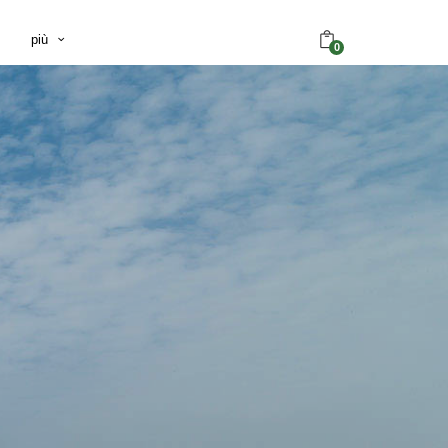
più
0