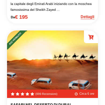
la capitale degli Emirati Arabi iniziando con la moschea
famosissima del Sheikh Zayed ...
€ 195
Dettagli
Da
PIÙ VENDUTO
Circa 6 ore
(999 Recensioni)
SAFARI NEL DESERTO DI DUBAI