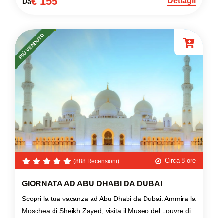
€ 155
Dettagli
Da
PIÙ VENDUTO
Circa 8 ore
(888 Recensioni)
GIORNATA AD ABU DHABI DA DUBAI
Scopri la tua vacanza ad Abu Dhabi da Dubai. Ammira la
Moschea di Sheikh Zayed, visita il Museo del Louvre di