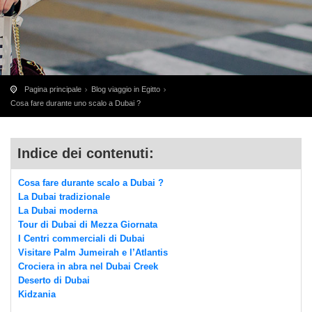
Pagina principale
Blog viaggio in Egitto
Cosa fare durante uno scalo a Dubai ?
Indice dei contenuti:
Cosa fare durante scalo a Dubai ?
La Dubai tradizionale
La Dubai moderna
Tour di Dubai di Mezza Giornata
I Centri commerciali di Dubai
Visitare Palm Jumeirah e l’Atlantis
Crociera in abra nel Dubai Creek
Deserto di Dubai
Kidzania