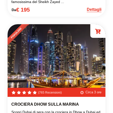
famosissima del Sheikh Zayed ...
€ 195
Dettagli
Da
POPOLARE
Circa 3 ore
(765 Recensioni)
CROCIERA DHOW SULLA MARINA
Scopri Dubai di sera con la crociera in Dhow a Dubai ed