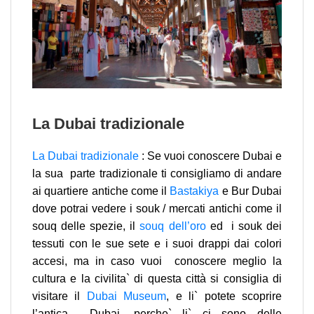
La Dubai tradizionale
La Dubai tradizionale
: Se vuoi conoscere Dubai e
la sua parte tradizionale ti consigliamo di andare
ai quartiere antiche come il
Bastakiya
e Bur Dubai
dove potrai vedere i souk / mercati antichi come il
souq delle spezie, il
souq dell’oro
ed i souk dei
tessuti con le sue sete e i suoi drappi dai colori
accesi, ma in caso vuoi conoscere meglio la
cultura e la civilita` di questa città si consiglia di
visitare il
Dubai Museum
, e li` potete scoprire
l’antica Dubai, perche` li` ci sono delle